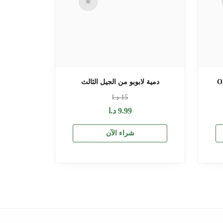
دمية لابوبو من الجيل الثالث
15
د.ا
9.99
د.ا
شراء الآن