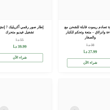
ة تصادم ريموت قابلة للشحن مع
إطار صور رقمي أكري
ة وانزلاق – متعة وتحكم للكبار
تشغيل فيديو متحرك
والصغار
55
د.ا
38
د.ا
39.99
د.ا
27.99
د.ا
شراء الآن
شراء الآن