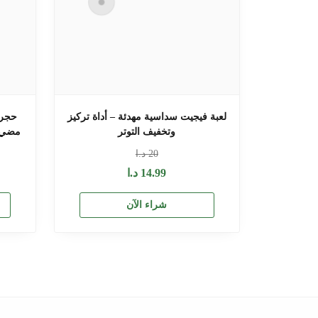
لعبة فيجيت سداسية مهدئة – أداة تركيز
حجر 
وتخفيف التوتر
مضيء 
20
د.ا
14.99
د.ا
شراء الآن