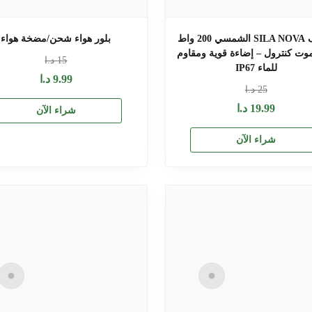
كشاف SILA NOVA الشمسي 200 واط
بلور هواء شحن/مضخة هواء
وت كنترول – إضاءة قوية ومقاوم
15
د.ا
للماء IP67
9.99
د.ا
25
د.ا
19.99
د.ا
شراء الآن
شراء الآن