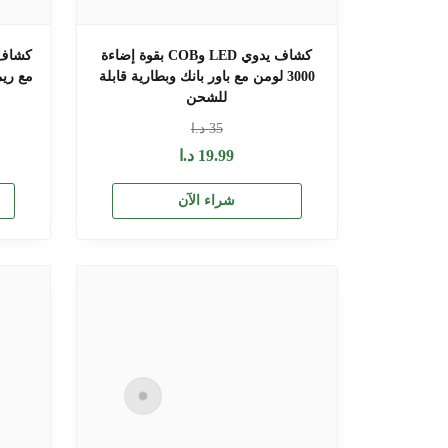
كشاف يدوي LED وCOB بقوة إضاءة
3000 لومن مع باور بانك وبطارية قابلة
مع ريم
للشحن
35
د.ا
19.99
د.ا
شراء الآن