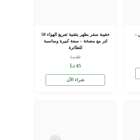
ليك 7 إنش –
حقيبة سفر بظهر بتقنية تفريغ الهواء 50
لتر مع مضخة – سعة كبيرة ومناسبة
للطائرة
60
د.ا
45
د.ا
شراء الآن