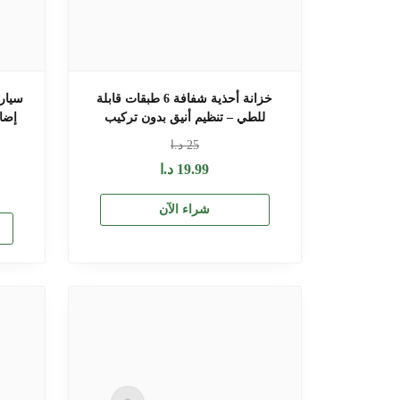
خزانة أحذية شفافة 6 طبقات قابلة
سيار
للطي – تنظيم أنيق بدون تركيب
إضاء
25
د.ا
19.99
د.ا
شراء الآن