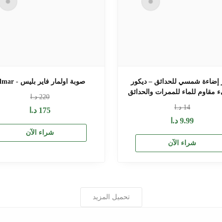
إضاءة شمسي للحدائق – ديكور
صوبة اولمار فاير بليس - Olmar
مقاوم للماء للممرات والحدائق
220
د.ا
14
د.ا
175
د.ا
9.99
د.ا
شراء الآن
شراء الآن
تحميل المزيد